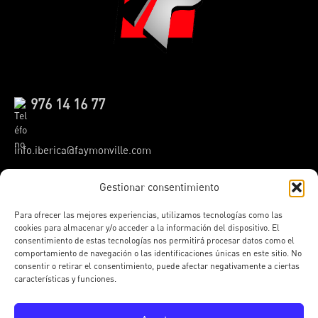
976 14 16 77
info.iberica@faymonville.com
Gestionar consentimiento
Instagram
Facebook
TikTok
YouTube
LinkedIn
Para ofrecer las mejores experiencias, utilizamos tecnologías como las
cookies para almacenar y/o acceder a la información del dispositivo. El
consentimiento de estas tecnologías nos permitirá procesar datos como el
Haz clic para aceptar cookies
comportamiento de navegación o las identificaciones únicas en este sitio. No
de marketing y permitir este
consentir o retirar el consentimiento, puede afectar negativamente a ciertas
características y funciones.
contenido