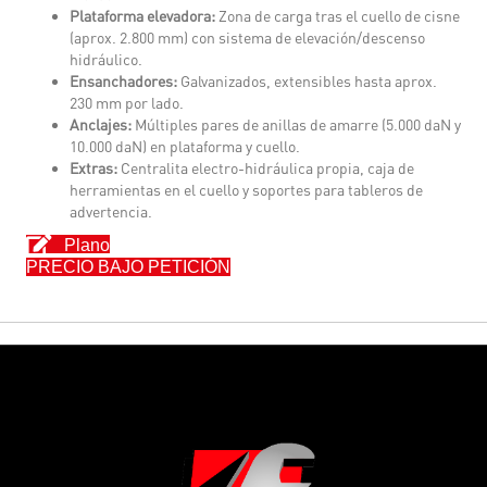
Plataforma elevadora:
Zona de carga tras el cuello de cisne
(aprox. 2.800 mm) con sistema de elevación/descenso
hidráulico.
Ensanchadores:
Galvanizados, extensibles hasta aprox.
230 mm por lado.
Anclajes:
Múltiples pares de anillas de amarre (5.000 daN y
10.000 daN) en plataforma y cuello.
Extras:
Centralita electro-hidráulica propia, caja de
herramientas en el cuello y soportes para tableros de
advertencia.
Plano
PRECIO BAJO PETICIÓN