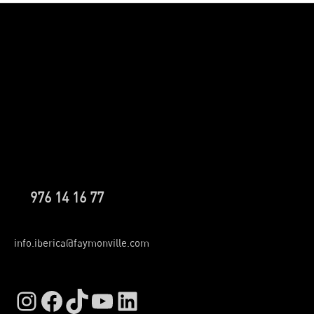
976 14 16 77
info.iberica@faymonville.com
Instagram
Facebook
TikTok
YouTube
LinkedIn