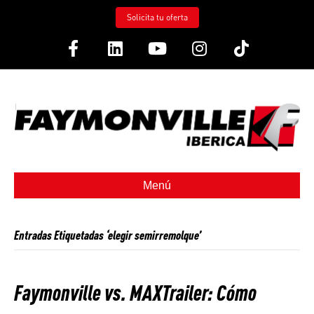
Solicita tu oferta
Facebook
Linkedin
Youtube
Instagram
Tiktok
Menú
Entradas Etiquetadas ‘elegir semirremolque’
Faymonville vs. MAXTrailer: Cómo