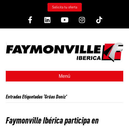
Solicita tu oferta
Facebook
Linkedin
Youtube
Instagram
Tiktok
Menú
Entradas Etiquetadas ‘Grúas Doniz’
Faymonville Ibérica participa en