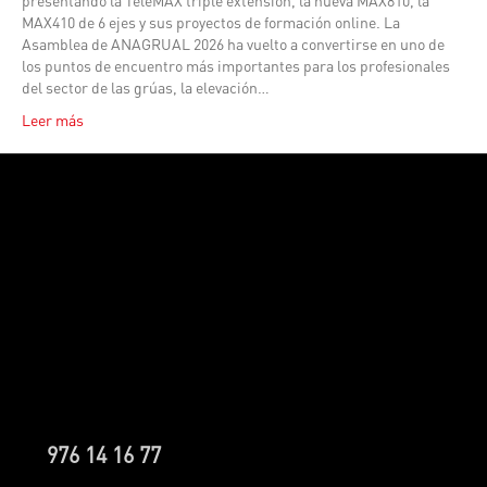
presentando la TeleMAX triple extensión, la nueva MAX810, la
MAX410 de 6 ejes y sus proyectos de formación online. La
Asamblea de ANAGRUAL 2026 ha vuelto a convertirse en uno de
los puntos de encuentro más importantes para los profesionales
del sector de las grúas, la elevación…
Leer más
976 14 16 77