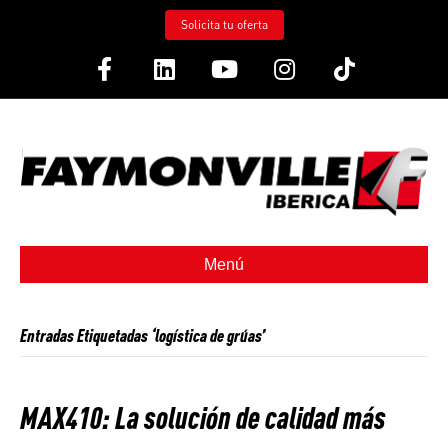
Solicita tu oferta
Facebook
Linkedin
Youtube
Instagram
Tiktok
Menú
Entradas Etiquetadas ‘logística de grúas’
MAX410: La solución de calidad más