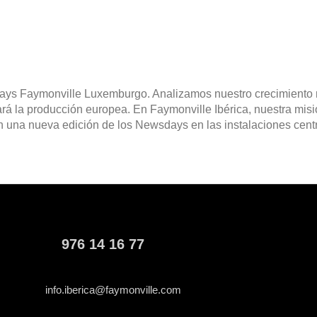
days Faymonville Luxemburgo. Analizamos nuestro crecimiento 
á la producción europea. En Faymonville Ibérica, nuestra misió
n una nueva edición de los Newsdays en las instalaciones cen
976 14 16 77
info.iberica@faymonville.com