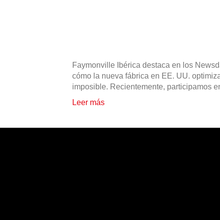
Faymonville Ibérica destaca en los News
cómo la nueva fábrica en EE. UU. optimizar
imposible. Recientemente, participamos e
Leer más