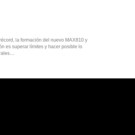
récord, la formación del nuevo MAX810 y
n es superar límites y hacer posible lo
trales…