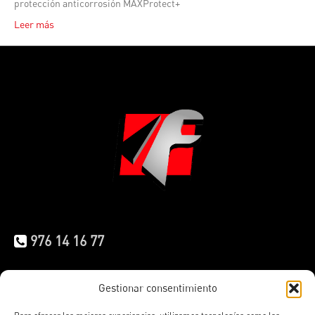
protección anticorrosión MAXProtect+
Leer más
976 14 16 77
info.iberica@faymonville.com
Gestionar consentimiento