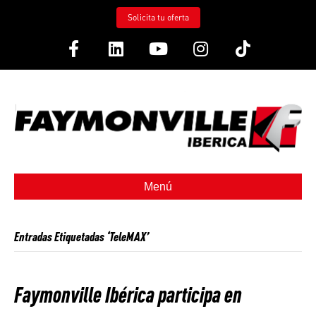
Solicita tu oferta
Facebook
Linkedin
Youtube
Instagram
Tiktok
Menú
Entradas Etiquetadas ‘TeleMAX’
Faymonville Ibérica participa en