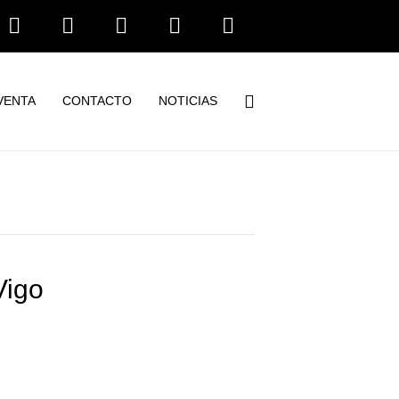
Facebook
Linkedin
Youtube
Instagram
Tiktok
VENTA
CONTACTO
NOTICIAS
Vigo