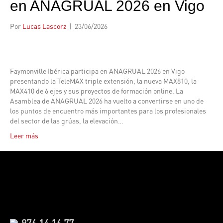
en ANAGRUAL 2026 en Vigo
Por
Lucas Lascorz
|
23/06/2026
Faymonville Ibérica participa en ANAGRUAL 2026 en Vigo
presentando la TeleMAX triple extensión, la nueva MAX810, la
MAX410 de 6 ejes y sus proyectos de formación online. La
Asamblea de ANAGRUAL 2026 ha vuelto a convertirse en uno de
los puntos de encuentro más importantes para los profesionales
del sector de las grúas, la elevación…
Leer más