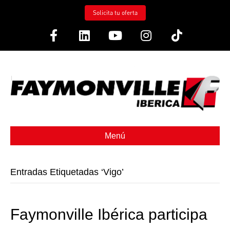
Solicita tu oferta
Facebook
Linkedin
Youtube
Instagram
Tiktok
Menú
Entradas Etiquetadas ‘Vigo’
Faymonville Ibérica participa