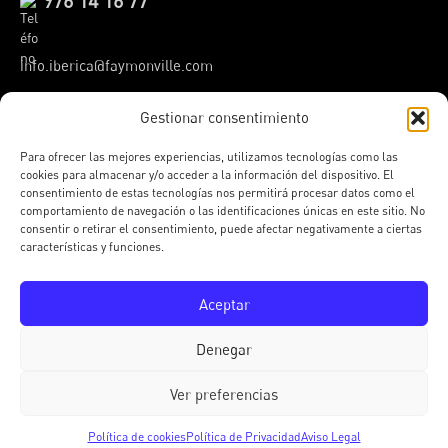
976 14 16 77
info.iberica@faymonville.com
Gestionar consentimiento
Instagram
Facebook
TikTok
YouTube
LinkedIn
Para ofrecer las mejores experiencias, utilizamos tecnologías como las
cookies para almacenar y/o acceder a la información del dispositivo. El
consentimiento de estas tecnologías nos permitirá procesar datos como el
Haz clic para aceptar cookies
comportamiento de navegación o las identificaciones únicas en este sitio. No
de marketing y permitir este
consentir o retirar el consentimiento, puede afectar negativamente a ciertas
características y funciones.
contenido
Aceptar
Denegar
Ver preferencias
© 2026 Faymonville Ibérica
Aviso Legal
•
Política de Privacidad
•
Política de Cookies
Política de cookies
Política de Privacidad
Aviso Legal