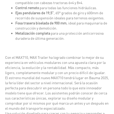
compatible con cabezas tractoras 6×4 y 8×4.
Control remoto
para todas las funciones hidráulicas.
Ejes pendulares de 19,5”
, 65° grados de giro y 600mm de
recorrido de suspensión ideales para terrenos exigentes.
Fosa trasera biselada de 900 mm
, ideal para maquinaria de
construcción y demolición.
Metalización completa
para una protección anticorrosiva
duradera de última generación.
Con el MAX710, MAX Trailer ha logrado combinar lo mejor de su
experiencia en vehículos modulares con una apuesta clara por la
eficiencia, la evolución y la rentabilidad. Más compacto, más
ligero, completamente modular y con un precio difícil de igualar.
El estreno mundial del nuevo MAX710 tendrá lugar en Bauma 2025,
la feria líder del sector a nivel internacional. Será la ocasión
perfecta para descubrir en persona todo lo que este innovador
modelo tiene que ofrecer. Los asistentes podrán conocer de cerca
sus características únicas, explorar su diseño modular y
comprobar por sí mismos por qué marca un antes y un después en
el mundo del transporte especializado.
Una solución diseñada para crecer con tu negocio y responder a