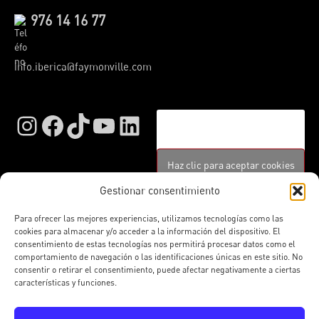
976 14 16 77
info.iberica@faymonville.com
Instagram
Facebook
TikTok
YouTube
LinkedIn
Haz clic para aceptar cookies
de marketing y permitir este
Gestionar consentimiento
contenido
Para ofrecer las mejores experiencias, utilizamos tecnologías como las
cookies para almacenar y/o acceder a la información del dispositivo. El
consentimiento de estas tecnologías nos permitirá procesar datos como el
comportamiento de navegación o las identificaciones únicas en este sitio. No
consentir o retirar el consentimiento, puede afectar negativamente a ciertas
características y funciones.
© 2026 Faymonville Ibérica