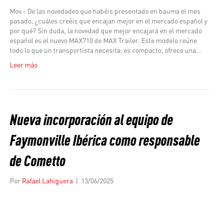
Mov.- De las novedades que habéis presentado en bauma el mes
pasado, ¿cuáles creéis que encajan mejor en el mercado español y
por qué? Sin duda, la novedad que mejor encajará en el mercado
español es el nuevo MAX710 de MAX Trailer. Este modelo reúne
todo lo que un transportista necesita: es compacto, ofrece una…
Leer más
Nueva incorporación al equipo de
Faymonville Ibérica como responsable
de Cometto
Por
Rafael Lahiguera
|
13/06/2025