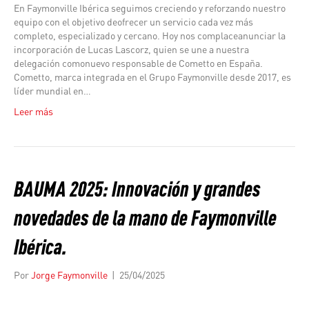
En Faymonville Ibérica seguimos creciendo y reforzando nuestro
equipo con el objetivo deofrecer un servicio cada vez más
completo, especializado y cercano. Hoy nos complaceanunciar la
incorporación de Lucas Lascorz, quien se une a nuestra
delegación comonuevo responsable de Cometto en España.
Cometto, marca integrada en el Grupo Faymonville desde 2017, es
líder mundial en…
Leer más
BAUMA 2025: Innovación y grandes
novedades de la mano de Faymonville
Ibérica.
Por
Jorge Faymonville
|
25/04/2025