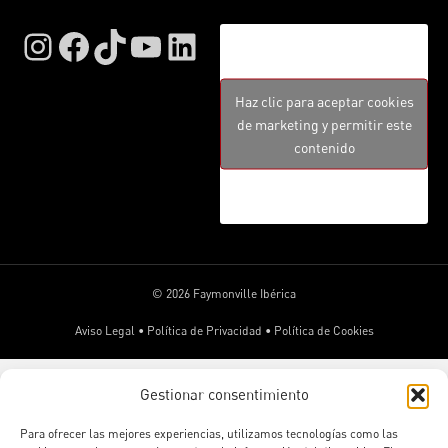
Instagram
Facebook
TikTok
YouTube
LinkedIn
Haz clic para aceptar cookies
de marketing y permitir este
contenido
© 2026 Faymonville Ibérica
Aviso Legal
•
Política de Privacidad
•
Política de Cookies
Gestionar consentimiento
Para ofrecer las mejores experiencias, utilizamos tecnologías como las